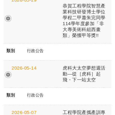
2026-05-29
恭賀工程學院智慧產
業科技研發博士學位
學程二甲蕭朱完同學
114學年度參加「非
大專美術科組西畫
類」榮獲甲等獎!!
類別
行政公告
2026-05-14
虎科大太空夢想週活
動—從［虎科］起
飛・下一站太空
類別
行政公告
2026-05-07
工程學院產攜產訓專