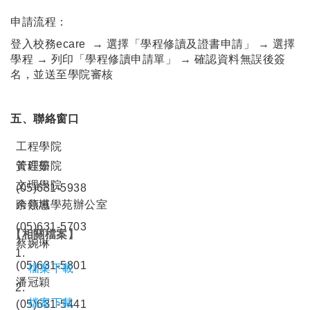
申請流程：
登入校務ecare → 選擇「學程修讀及證書申請」 → 選擇
學程 → 列印「學程修讀申請單」 → 確認資料無誤後簽
名，並送至學院審核
五、聯絡窗口
工程學院
管理學院
黃鈺茹
文理學院
(05)631-5938
跨領域學苑辦公室
余燕惠
(05)631-5703
【相關檔案】
蔡婉琳
(05)631-5801
檔案下載
潘冠穎
檔案下載
(05)631-5441