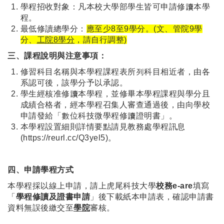
學程招收對象：凡本校大學部學生皆可申請修讀本學
程。
最低修讀總學分：
應至少8至9學分。(文、管院9學
分、
工院8學分
，請自行調整)
三、
課程說明與注意事項：
修習科目名稱與本學程課程表所列科目相近者，由各
系認可後，該學分予以承認。
學生經核准修讀本學程，並修畢本學程課程與學分且
成績合格者，經本學程召集人審查通過後，由向學校
申請發給「數位科技微學程修讀證明書」。
本學程設置細則詳情要點請見教務處學程訊息
(
https://reurl.cc/Q3yel5
)。
四、申請學程方式
本學程採以線上申請，請上虎尾科技大學
校務
e-are
填寫
「
學程修讀及證書申請
」後下載紙本申請表，確認申請書
資料無誤後繳交至
學院
審核。