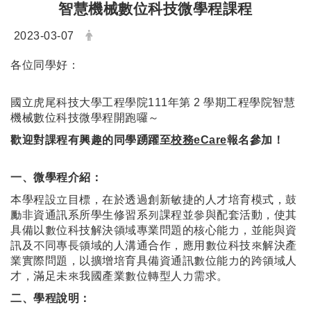
智慧機械數位科技微學程課程
日期：
發布者：
2023-03-07
各位同學好：
國立虎尾科技大學工程學院111年第 2 學期工程學院智慧
機械數位科技微學程開跑囉～
歡迎對課程有興趣的同學踴躍至
校務eCare
報名參加！
一、
微學程介紹：
本學程設立目標，在於透過創新敏捷的人才培育模式，鼓
勵非資通訊系所學生修習系列課程並參與配套活動，使其
具備以數位科技解決領域專業問題的核心能力，並能與資
訊及不同專長領域的人溝通合作，應用數位科技來解決產
業實際問題，以擴增培育具備資通訊數位能力的跨領域人
才，滿足未來我國產業數位轉型人力需求。
二、
學程說明：