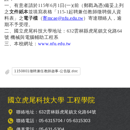
一、有意者請於115年6月1日(一)(前（郵戳為憑)備妥上列
之
文件紙本
並填寫表格「115-1起聘兼任教師徵聘個人資
料表」之
電子檔
（
寄mcae@nfu.edu.tw
）寄達聯絡人，逾
期不予受理。
二、國立虎尾科技大學地址：632雲林縣虎尾鎮文化路64
號 機械與電腦輔助工程系
三、本校網址：
www.nfu.edu.tw
1150801徵聘兼任教師啟事-公告版.doc
:::
國立虎尾科技大學 工程學院
聯絡地址：632雲林縣虎尾鎮文化路64號
聯絡電話：05-6315704 / 05-6315303
傳真電話：05-631-5304