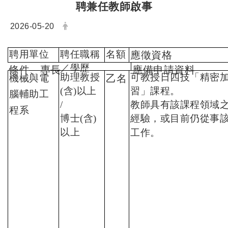
聘兼任教師啟事
日期：
發布者：
2026-05-20
聘用單位
聘任職稱
名額
應徵資格
／學歷
條件、專長
應備申請資料
助理教授
可教授日四技「精密
機械與電
乙名
(含)以上
習」課程。
腦輔助工
/
教師具有該課程領域
程系
博士(含)
經驗，或目前仍從事
以上
工作。