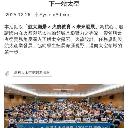
下一站太空
日期：
發布者：
2025-12-26
SystemAdmin
本活動以
「航太願景 × 火箭教育 × 未來發展」
為核心，邀
請國內在火箭與航太推動領域具影響力之專家，帶領與會
者從實務角度深入了解太空探索、火箭設計、任務規劃與
航太產業發展，協助學生拓展職涯視野，邁向太空領域的
第一步。
虎科大太空夢想週海報