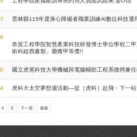
15
工程學院產攜產訓專班約用人員面試結果:姜O怡
17
雲林縣115年度身心障礙者職業訓練Al數位科技
29
恭賀工程學院智慧產業科技研發博士學位學程二甲
術科組西畫類」榮獲甲等獎!!
20
國立虎尾科技大學機械與電腦輔助工程系徵聘兼任
14
虎科大太空夢想週活動—從［虎科］起飛・下一站
4
5
下一頁
最後