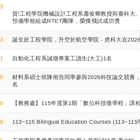
03
賀!工程學院機械設計工程系蕭俊卿教授與臺科大
預備學校組成RTET團隊，榮獲飛試成功獎
03
誕生於工程學院，升空於航空學院 - 虎科大在20
21
自動化工程系誠徵專案工讀生(大工)1名
20
材料系碩士班陳侑浩同學參與2026科技論文競賽
名
20
【教務處】115年度第1期「數位科技微學程」課
16
113~115 Bilingual Education Courses (