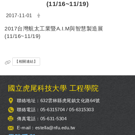
(11/16~11/19)
日期：
發布者：
2017-11-01
2017台灣航太工業暨A.I.M與智慧製造展
(11/16~11/19)
【相關連結】
:::
國立虎尾科技大學 工程學院
聯絡地址：632雲林縣虎尾鎮文化路64號
聯絡電話：05-6315704 / 05-6315303
傳真電話：05-631-5304
E-mail：
estella@nfu.edu.tw